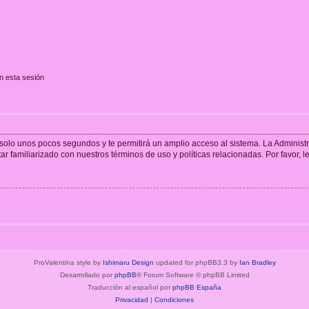
n esta sesión
á solo unos pocos segundos y te permitirá un amplio acceso al sistema. La Adminis
tar familiarizado con nuestros términos de uso y políticas relacionadas. Por favor, l
ProValentina style by
Ishimaru Design
updated for phpBB3.3 by
Ian Bradley
Desarrollado por
phpBB
® Forum Software © phpBB Limited
Traducción al español por
phpBB España
Privacidad
|
Condiciones