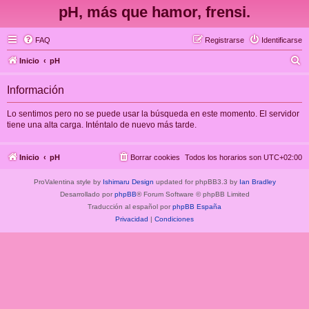
pH, más que hamor, frensi.
FAQ
Registrarse
Identificarse
B
Inicio
pH
u
Información
s
c
Lo sentimos pero no se puede usar la búsqueda en este momento. El servidor
tiene una alta carga. Inténtalo de nuevo más tarde.
a
r
Inicio
pH
Borrar cookies
Todos los horarios son
UTC+02:00
ProValentina style by
Ishimaru Design
updated for phpBB3.3 by
Ian Bradley
Desarrollado por
phpBB
® Forum Software © phpBB Limited
Traducción al español por
phpBB España
Privacidad
|
Condiciones