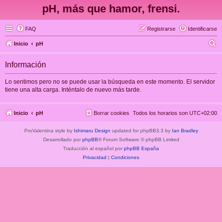
pH, más que hamor, frensi.
FAQ
Registrarse
Identificarse
B
Inicio
pH
u
Información
s
c
Lo sentimos pero no se puede usar la búsqueda en este momento. El servidor
tiene una alta carga. Inténtalo de nuevo más tarde.
a
r
Inicio
pH
Borrar cookies
Todos los horarios son
UTC+02:00
ProValentina style by
Ishimaru Design
updated for phpBB3.3 by
Ian Bradley
Desarrollado por
phpBB
® Forum Software © phpBB Limited
Traducción al español por
phpBB España
Privacidad
|
Condiciones