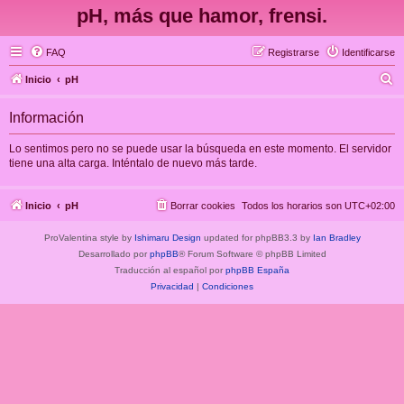
pH, más que hamor, frensi.
FAQ
Registrarse
Identificarse
B
Inicio
pH
u
Información
s
c
Lo sentimos pero no se puede usar la búsqueda en este momento. El servidor
tiene una alta carga. Inténtalo de nuevo más tarde.
a
r
Inicio
pH
Borrar cookies
Todos los horarios son
UTC+02:00
ProValentina style by
Ishimaru Design
updated for phpBB3.3 by
Ian Bradley
Desarrollado por
phpBB
® Forum Software © phpBB Limited
Traducción al español por
phpBB España
Privacidad
|
Condiciones