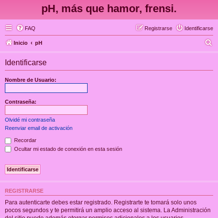
pH, más que hamor, frensi.
FAQ
Registrarse
Identificarse
B
Inicio
pH
u
Identificarse
s
c
Nombre de Usuario:
a
r
Contraseña:
Olvidé mi contraseña
Reenviar email de activación
Recordar
Ocultar mi estado de conexión en esta sesión
REGISTRARSE
Para autenticarte debes estar registrado. Registrarte te tomará solo unos
pocos segundos y te permitirá un amplio acceso al sistema. La Administración
del sitio puede además otorgar permisos adicionales a los usuarios