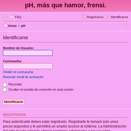
pH, más que hamor, frensi.
FAQ
Registrarse
Identificarse
B
Inicio
pH
u
Identificarse
s
c
Nombre de Usuario:
a
r
Contraseña:
Olvidé mi contraseña
Reenviar email de activación
Recordar
Ocultar mi estado de conexión en esta sesión
REGISTRARSE
Para autenticarte debes estar registrado. Registrarte te tomará solo unos
pocos segundos y te permitirá un amplio acceso al sistema. La Administración
del sitio puede además otorgar permisos adicionales a los usuarios