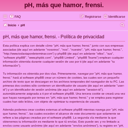
pH, más que hamor, frensi.
FAQ
Registrarse
Identificarse
B
Inicio
pH
u
pH, más que hamor, frensi. - Política de privacidad
s
c
Esta política explica con detalle cómo "pH, más que hamor, frensi." junto con sus empresas
asociadas (de aquí en adelante "nosotros", "nos", "nuestro", "pH, más que hamor, frensi.",
a
"http://www.todaviapordeterminar.com") y phpBB (de aquí en adelante "ellos", "sus",
"software phpBB", "www.phpbb.com", "phpBB Limited", "phpBB Teams") emplean cualquier
r
información obtenida durante cualquier sesión de uso por ti (de aquí en adelante "tu
información").
Tu información es obtenida por dos vías. Primeramente, navegar por "pH, más que hamor,
frensi." hará al software phpBB crear un número de cookies, las cuales son un pequeño
archivo de texto que se descargan en los archivos temporales del navegador de tu PC. Las
primeras dos cookies sólo contienen un identificador de usuario (de aquí en adelante "user-
id") y un identificador de sesión anónima (de aquí en adelante "session-id"),
automáticamente asignada a ti por el software phpBB. Una tercera cookie se creará una vez
que hayas navegado por temas en "pH, más que hamor, frensi." y se emplea para registrar
cuales han sido leídos, con objeto de optimizar tu experiencia de usuario.
Además podemos crear cookies externas al software phpBB mientras navega por "pH, más
que hamor, frensi.", las cuales exceden el alcance de este documento que solamente se
refiere a las páginas creadas por el software phpBB. La segunda vía mediante la que
obtenemos tu información es mediante lo que tú envías. Esto puede ser, y no limitado a:
envíos como usuario anónimo (de aquí en adelante "envíos anónimos"), tu registro en "pH,