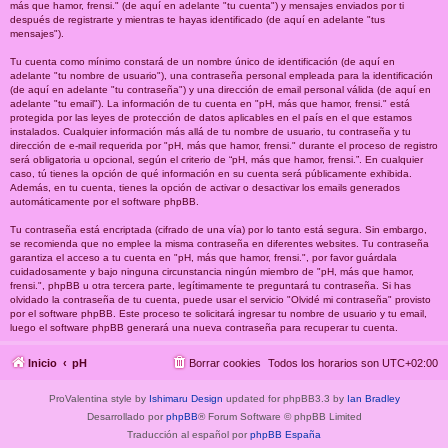
más que hamor, frensi." (de aquí en adelante "tu cuenta") y mensajes enviados por ti
después de registrarte y mientras te hayas identificado (de aquí en adelante "tus
mensajes").
Tu cuenta como mínimo constará de un nombre único de identificación (de aquí en
adelante "tu nombre de usuario"), una contraseña personal empleada para la identificación
(de aquí en adelante "tu contraseña") y una dirección de email personal válida (de aquí en
adelante "tu email"). La información de tu cuenta en "pH, más que hamor, frensi." está
protegida por las leyes de protección de datos aplicables en el país en el que estamos
instalados. Cualquier información más allá de tu nombre de usuario, tu contraseña y tu
dirección de e-mail requerida por "pH, más que hamor, frensi." durante el proceso de registro
será obligatoria u opcional, según el criterio de “pH, más que hamor, frensi.”. En cualquier
caso, tú tienes la opción de qué información en su cuenta será públicamente exhibida.
Además, en tu cuenta, tienes la opción de activar o desactivar los emails generados
automáticamente por el software phpBB.
Tu contraseña está encriptada (cifrado de una vía) por lo tanto está segura. Sin embargo,
se recomienda que no emplee la misma contraseña en diferentes websites. Tu contraseña
garantiza el acceso a tu cuenta en "pH, más que hamor, frensi.", por favor guárdala
cuidadosamente y bajo ninguna circunstancia ningún miembro de "pH, más que hamor,
frensi.", phpBB u otra tercera parte, legítimamente te preguntará tu contraseña. Si has
olvidado la contraseña de tu cuenta, puede usar el servicio "Olvidé mi contraseña" provisto
por el software phpBB. Este proceso te solicitará ingresar tu nombre de usuario y tu email,
luego el software phpBB generará una nueva contraseña para recuperar tu cuenta.
Inicio
pH
Borrar cookies
Todos los horarios son
UTC+02:00
ProValentina style by
Ishimaru Design
updated for phpBB3.3 by
Ian Bradley
Desarrollado por
phpBB
® Forum Software © phpBB Limited
Traducción al español por
phpBB España