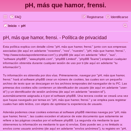
pH, más que hamor, frensi.
FAQ
Registrarse
Identificarse
B
Inicio
pH
u
pH, más que hamor, frensi. - Política de privacidad
s
c
Esta política explica con detalle cómo "pH, más que hamor, frensi." junto con sus empresas
asociadas (de aquí en adelante "nosotros", "nos", "nuestro", "pH, más que hamor, frensi.",
a
"http://www.todaviapordeterminar.com") y phpBB (de aquí en adelante "ellos", "sus",
"software phpBB", "www.phpbb.com", "phpBB Limited", "phpBB Teams") emplean cualquier
r
información obtenida durante cualquier sesión de uso por ti (de aquí en adelante "tu
información").
Tu información es obtenida por dos vías. Primeramente, navegar por "pH, más que hamor,
frensi." hará al software phpBB crear un número de cookies, las cuales son un pequeño
archivo de texto que se descargan en los archivos temporales del navegador de tu PC. Las
primeras dos cookies sólo contienen un identificador de usuario (de aquí en adelante "user-
id") y un identificador de sesión anónima (de aquí en adelante "session-id"),
automáticamente asignada a ti por el software phpBB. Una tercera cookie se creará una vez
que hayas navegado por temas en "pH, más que hamor, frensi." y se emplea para registrar
cuales han sido leídos, con objeto de optimizar tu experiencia de usuario.
Además podemos crear cookies externas al software phpBB mientras navega por "pH, más
que hamor, frensi.", las cuales exceden el alcance de este documento que solamente se
refiere a las páginas creadas por el software phpBB. La segunda vía mediante la que
obtenemos tu información es mediante lo que tú envías. Esto puede ser, y no limitado a:
envíos como usuario anónimo (de aquí en adelante "envíos anónimos"), tu registro en "pH,