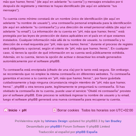
más que hamor, frensi." (de aquí en adelante "tu cuenta") y mensajes enviados por ti
después de registrarte y mientras te hayas identificado (de aquí en adelante "tus
mensajes").
Tu cuenta como mínimo constará de un nombre único de identificación (de aquí en
adelante "tu nombre de usuario"), una contraseña personal empleada para la identificación
(de aquí en adelante "tu contraseña") y una dirección de email personal válida (de aquí en
adelante "tu email"). La información de tu cuenta en "pH, más que hamor, frensi." está
protegida por las leyes de protección de datos aplicables en el país en el que estamos
instalados. Cualquier información más allá de tu nombre de usuario, tu contraseña y tu
dirección de e-mail requerida por "pH, más que hamor, frensi." durante el proceso de registro
será obligatoria u opcional, según el criterio de “pH, más que hamor, frensi.”. En cualquier
caso, tú tienes la opción de qué información en su cuenta será públicamente exhibida.
Además, en tu cuenta, tienes la opción de activar o desactivar los emails generados
automáticamente por el software phpBB.
Tu contraseña está encriptada (cifrado de una vía) por lo tanto está segura. Sin embargo,
se recomienda que no emplee la misma contraseña en diferentes websites. Tu contraseña
garantiza el acceso a tu cuenta en "pH, más que hamor, frensi.", por favor guárdala
cuidadosamente y bajo ninguna circunstancia ningún miembro de "pH, más que hamor,
frensi.", phpBB u otra tercera parte, legítimamente te preguntará tu contraseña. Si has
olvidado la contraseña de tu cuenta, puede usar el servicio "Olvidé mi contraseña" provisto
por el software phpBB. Este proceso te solicitará ingresar tu nombre de usuario y tu email,
luego el software phpBB generará una nueva contraseña para recuperar tu cuenta.
Inicio
pH
Borrar cookies
Todos los horarios son
UTC+02:00
ProValentina style by
Ishimaru Design
updated for phpBB3.3 by
Ian Bradley
Desarrollado por
phpBB
® Forum Software © phpBB Limited
Traducción al español por
phpBB España