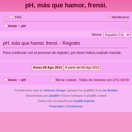
pH, más que hamor, frensi.
FAQ
Identificarse
B
Inicio
pH
u
Idioma:
s
pH, más que hamor, frensi. - Registro
c
Para continuar con el proceso de registro, por favor indica cuándo naciste.
a
r
Inicio
pH
Borrar cookies
Todos los horarios son
UTC+02:00
ProValentina style by
Ishimaru Design
updated for phpBB3.3 by
Ian Bradley
Desarrollado por
phpBB
® Forum Software © phpBB Limited
Traducción al español por
phpBB España
Privacidad
|
Condiciones