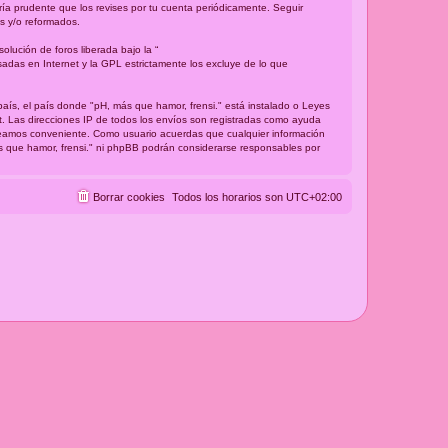
ría prudente que los revises por tu cuenta periódicamente. Seguir
s y/o reformados.
lución de foros liberada bajo la “
sadas en Internet y la GPL estrictamente los excluye de lo que
país, el país donde "pH, más que hamor, frensi." está instalado o Leyes
t. Las direcciones IP de todos los envíos son registradas como ayuda
 creamos conveniente. Como usuario acuerdas que cualquier información
s que hamor, frensi." ni phpBB podrán considerarse responsables por
Borrar cookies
Todos los horarios son
UTC+02:00