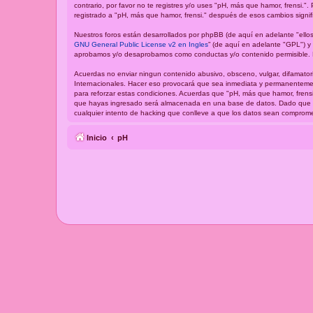
contrario, por favor no te registres y/o uses "pH, más que hamor, frensi
registrado a "pH, más que hamor, frensi." después de esos cambios signi
Nuestros foros están desarrollados por phpBB (de aquí en adelante "ellos
GNU General Public License v2 en Ingles
” (de aquí en adelante "GPL") 
aprobamos y/o desaprobamos como conductas y/o contenido permisible. P
Acuerdas no enviar ningun contenido abusivo, obsceno, vulgar, difamatori
Internacionales. Hacer eso provocará que sea inmediata y permanentement
para reforzar estas condiciones. Acuerdas que "pH, más que hamor, frensi
que hayas ingresado será almacenada en una base de datos. Dado que est
cualquier intento de hacking que conlleve a que los datos sean comprome
Inicio
pH