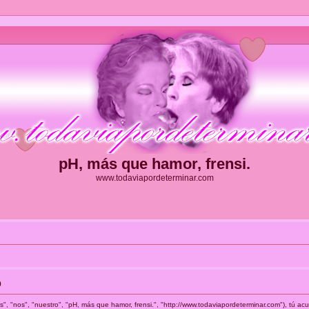
pH, más que hamor, frensi.
www.todaviapordeterminar.com
o
s", "nos", "nuestro", "pH, más que hamor, frensi.", "http://www.todaviapordeterminar.com"), tú a