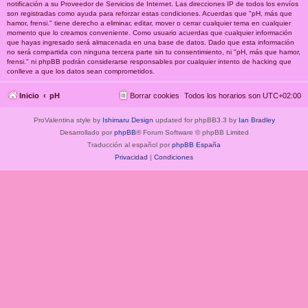
notificación a su Proveedor de Servicios de Internet. Las direcciones IP de todos los envíos
son registradas como ayuda para reforzar estas condiciones. Acuerdas que "pH, más que
hamor, frensi." tiene derecho a eliminar, editar, mover o cerrar cualquier tema en cualquier
momento que lo creamos conveniente. Como usuario acuerdas que cualquier información
que hayas ingresado será almacenada en una base de datos. Dado que esta información
no será compartida con ninguna tercera parte sin tu consentimiento, ni "pH, más que hamor,
frensi." ni phpBB podrán considerarse responsables por cualquier intento de hacking que
conlleve a que los datos sean comprometidos.
Inicio
pH
Borrar cookies
Todos los horarios son
UTC+02:00
ProValentina style by
Ishimaru Design
updated for phpBB3.3 by
Ian Bradley
Desarrollado por
phpBB
® Forum Software © phpBB Limited
Traducción al español por
phpBB España
Privacidad
|
Condiciones