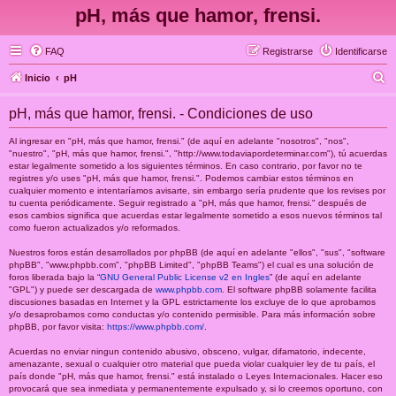
pH, más que hamor, frensi.
FAQ
Registrarse
Identificarse
B
Inicio
pH
u
pH, más que hamor, frensi. - Condiciones de uso
s
c
Al ingresar en "pH, más que hamor, frensi." (de aquí en adelante "nosotros", "nos",
"nuestro", "pH, más que hamor, frensi.", "http://www.todaviapordeterminar.com"), tú acuerdas
a
estar legalmente sometido a los siguientes términos. En caso contrario, por favor no te
registres y/o uses "pH, más que hamor, frensi.". Podemos cambiar estos términos en
r
cualquier momento e intentaríamos avisarte, sin embargo sería prudente que los revises por
tu cuenta periódicamente. Seguir registrado a "pH, más que hamor, frensi." después de
esos cambios significa que acuerdas estar legalmente sometido a esos nuevos términos tal
como fueron actualizados y/o reformados.
Nuestros foros están desarrollados por phpBB (de aquí en adelante "ellos", "sus", "software
phpBB", "www.phpbb.com", "phpBB Limited", "phpBB Teams") el cual es una solución de
foros liberada bajo la “
GNU General Public License v2 en Ingles
” (de aquí en adelante
"GPL") y puede ser descargada de
www.phpbb.com
. El software phpBB solamente facilita
discusiones basadas en Internet y la GPL estrictamente los excluye de lo que aprobamos
y/o desaprobamos como conductas y/o contenido permisible. Para más información sobre
phpBB, por favor visita:
https://www.phpbb.com/
.
Acuerdas no enviar ningun contenido abusivo, obsceno, vulgar, difamatorio, indecente,
amenazante, sexual o cualquier otro material que pueda violar cualquier ley de tu país, el
país donde "pH, más que hamor, frensi." está instalado o Leyes Internacionales. Hacer eso
provocará que sea inmediata y permanentemente expulsado y, si lo creemos oportuno, con