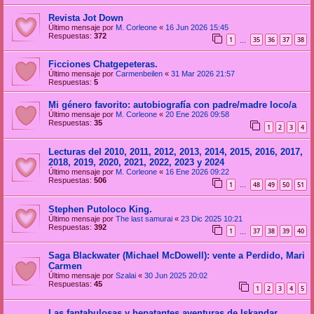
Revista Jot Down
Último mensaje por
M. Corleone
«
16 Jun 2026 15:45
Respuestas:
372
1
35
36
37
38
…
Ficciones Chatgepeteras.
Último mensaje por
Carmenbeilen
«
31 Mar 2026 21:57
Respuestas:
5
Mi género favorito: autobiografía con padre/madre loco/a
Último mensaje por
M. Corleone
«
20 Ene 2026 09:58
Respuestas:
35
1
2
3
4
Lecturas del 2010, 2011, 2012, 2013, 2014, 2015, 2016, 2017,
2018, 2019, 2020, 2021, 2022, 2023 y 2024
Último mensaje por
M. Corleone
«
16 Ene 2026 09:22
Respuestas:
506
1
48
49
50
51
…
Stephen Putoloco King.
Último mensaje por
The last samurai
«
23 Dic 2025 10:21
Respuestas:
392
1
37
38
39
40
…
Saga Blackwater (Michael McDowell): vente a Perdido, Mari
Carmen
Último mensaje por
Szalai
«
30 Jun 2025 20:02
Respuestas:
45
1
2
3
4
5
Las fantabulosas y hepatantes aventuras de Iskandar