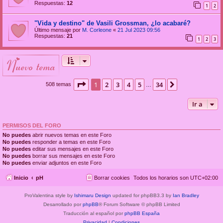
Respuestas:
12
1
2
"Vida y destino" de Vasili Grossman, ¿lo acabaré?
Último mensaje por
M. Corleone
«
21 Jul 2023 09:56
Respuestas:
21
1
2
3
nuevo tema
Página
1
de
34
1
2
3
4
5
34
Siguiente
508 temas
…
Ir a
PERMISOS DEL FORO
No puedes
abrir nuevos temas en este Foro
No puedes
responder a temas en este Foro
No puedes
editar sus mensajes en este Foro
No puedes
borrar sus mensajes en este Foro
No puedes
enviar adjuntos en este Foro
Inicio
pH
Borrar cookies
Todos los horarios son
UTC+02:00
ProValentina style by
Ishimaru Design
updated for phpBB3.3 by
Ian Bradley
Desarrollado por
phpBB
® Forum Software © phpBB Limited
Traducción al español por
phpBB España
Privacidad
|
Condiciones