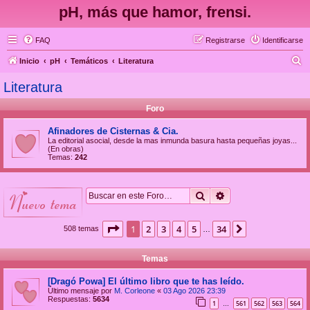
pH, más que hamor, frensi.
FAQ
Registrarse
Identificarse
B
Inicio
pH
Temáticos
Literatura
u
Literatura
s
Foro
c
a
Afinadores de Cisternas & Cia.
La editorial asocial, desde la mas inmunda basura hasta pequeñas joyas...
r
(En obras)
Temas:
242
Buscar
Búsqueda avanzad
nuevo tema
Página
1
de
34
1
2
3
4
5
34
Siguiente
508 temas
…
Temas
[Dragó Powa] El último libro que te has leído.
Último mensaje por
M. Corleone
«
03 Ago 2026 23:39
Respuestas:
5634
1
561
562
563
564
…