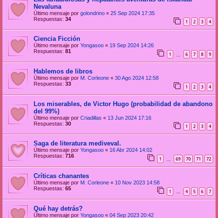
Nevaluna
Último mensaje por
golondrino
«
25 Sep 2024 17:35
Respuestas:
34
1
2
3
4
Ciencia Ficción
Último mensaje por
Yongasoo
«
19 Sep 2024 14:26
Respuestas:
81
1
6
7
8
9
…
Hablemos de libros
Último mensaje por
M. Corleone
«
30 Ago 2024 12:58
Respuestas:
33
1
2
3
4
Los miserables, de Victor Hugo (probabilidad de abandono
del 99%)
Último mensaje por
Criadillas
«
13 Jun 2024 17:16
Respuestas:
30
1
2
3
4
Saga de literatura mediveval.
Último mensaje por
Yongasoo
«
16 Abr 2024 14:02
Respuestas:
716
1
69
70
71
72
…
Críticas chanantes
Último mensaje por
M. Corleone
«
10 Nov 2023 14:58
Respuestas:
65
1
4
5
6
7
…
Qué hay detrás?
Último mensaje por
Yongasoo
«
04 Sep 2023 20:42