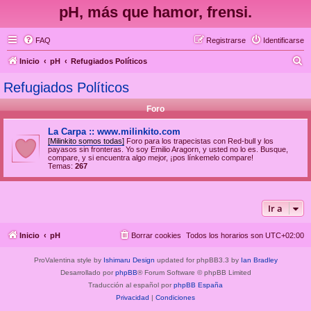
pH, más que hamor, frensi.
FAQ
Registrarse
Identificarse
B
Inicio
pH
Refugiados Políticos
u
Refugiados Políticos
s
Foro
c
a
La Carpa :: www.milinkito.com
[Milinkito somos todas]
Foro para los trapecistas con Red-bull y los
r
payasos sin fronteras. Yo soy Emilio Aragorn, y usted no lo es. Busque,
compare, y si encuentra algo mejor, ¡pos línkemelo compare!
Temas:
267
Ir a
Inicio
pH
Borrar cookies
Todos los horarios son
UTC+02:00
ProValentina style by
Ishimaru Design
updated for phpBB3.3 by
Ian Bradley
Desarrollado por
phpBB
® Forum Software © phpBB Limited
Traducción al español por
phpBB España
Privacidad
|
Condiciones