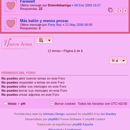
Farewell
Último mensaje por
Dolordebarriga
«
08 Ene 2009 19:27
Respuestas:
22
1
2
3
Más balón y menos prozac
Último mensaje por
Party Boy
«
21 May 2008 06:08
Respuestas:
2
nuevo tema
12 temas • Página
1
de
1
Ir a
PERMISOS DEL FORO
No puedes
abrir nuevos temas en este Foro
No puedes
responder a temas en este Foro
No puedes
editar sus mensajes en este Foro
No puedes
borrar sus mensajes en este Foro
No puedes
enviar adjuntos en este Foro
Inicio
pH
Borrar cookies
Todos los horarios son
UTC+02:00
ProValentina style by
Ishimaru Design
updated for phpBB3.3 by
Ian Bradley
Desarrollado por
phpBB
® Forum Software © phpBB Limited
Traducción al español por
phpBB España
Privacidad
|
Condiciones