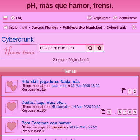
pH, más que hamor, frensi.
FAQ
Registrarse
Identificarse
B
Inicio
pH
Juegos Florales
Polideportivo Municipal
Cyberdrunk
u
Cyberdrunk
s
Buscar
Búsqueda avanzad
nuevo tema
c
a
12 temas • Página
1
de
1
r
Temas
Hilo skill jugadores Nada más
Último mensaje por
patizambo
«
31 Mar 2008 18:29
Respuestas:
15
1
2
Dudas, faqs, ñus, etc...
Último mensaje por
Nicolegralo
«
14 Ago 2020 10:42
Respuestas:
80
1
6
7
8
9
…
Para Foreman con hamor
Último mensaje por
rianxeira
«
28 Dic 2017 22:52
Respuestas:
8