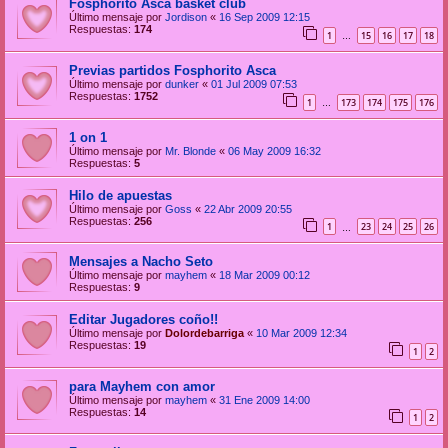
Fosphorito Asca basket club
Último mensaje por
Jordison
«
16 Sep 2009 12:15
Respuestas:
174
1
15
16
17
18
…
Previas partidos Fosphorito Asca
Último mensaje por
dunker
«
01 Jul 2009 07:53
Respuestas:
1752
1
173
174
175
176
…
1 on 1
Último mensaje por
Mr. Blonde
«
06 May 2009 16:32
Respuestas:
5
Hilo de apuestas
Último mensaje por
Goss
«
22 Abr 2009 20:55
Respuestas:
256
1
23
24
25
26
…
Mensajes a Nacho Seto
Último mensaje por
mayhem
«
18 Mar 2009 00:12
Respuestas:
9
Editar Jugadores coño!!
Último mensaje por
Dolordebarriga
«
10 Mar 2009 12:34
Respuestas:
19
1
2
para Mayhem con amor
Último mensaje por
mayhem
«
31 Ene 2009 14:00
Respuestas:
14
1
2