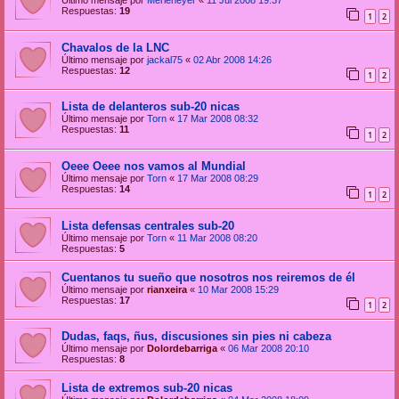
Último mensaje por
Merleneyer
«
11 Jul 2008 19:37
Respuestas:
19
1
2
Chavalos de la LNC
Último mensaje por
jackal75
«
02 Abr 2008 14:26
Respuestas:
12
1
2
Lista de delanteros sub-20 nicas
Último mensaje por
Torn
«
17 Mar 2008 08:32
Respuestas:
11
1
2
Oeee Oeee nos vamos al Mundial
Último mensaje por
Torn
«
17 Mar 2008 08:29
Respuestas:
14
1
2
Lista defensas centrales sub-20
Último mensaje por
Torn
«
11 Mar 2008 08:20
Respuestas:
5
Cuentanos tu sueño que nosotros nos reiremos de él
Último mensaje por
rianxeira
«
10 Mar 2008 15:29
Respuestas:
17
1
2
Dudas, faqs, ñus, discusiones sin pies ni cabeza
Último mensaje por
Dolordebarriga
«
06 Mar 2008 20:10
Respuestas:
8
Lista de extremos sub-20 nicas