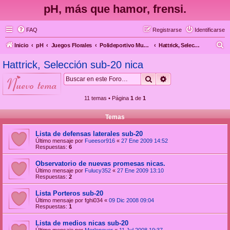
pH, más que hamor, frensi.
FAQ
Registrarse
Identificarse
B
Inicio
pH
Juegos Florales
Polideportivo Municipal
Hattrick, Selección sub-20 nica
u
Hattrick, Selección sub-20 nica
s
Buscar
Búsqueda avanzad
nuevo tema
c
a
11 temas • Página
1
de
1
r
Temas
Lista de defensas laterales sub-20
Último mensaje por
Fueesor916
«
27 Ene 2009 14:52
Respuestas:
6
Observatorio de nuevas promesas nicas.
Último mensaje por
Fulucy352
«
27 Ene 2009 13:10
Respuestas:
2
Lista Porteros sub-20
Último mensaje por
fghi034
«
09 Dic 2008 09:04
Respuestas:
1
Lista de medios nicas sub-20