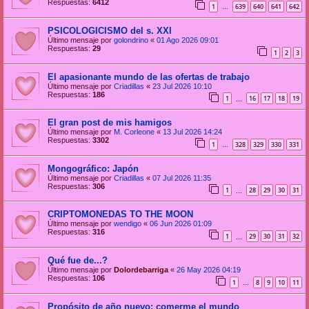
Respuestas:
6412
1
639
640
641
642
…
PSICOLOGICISMO del s. XXI
Último mensaje por
golondrino
«
01 Ago 2026 09:01
Respuestas:
29
1
2
3
El apasionante mundo de las ofertas de trabajo
Último mensaje por
Criadillas
«
23 Jul 2026 10:10
Respuestas:
186
1
16
17
18
19
…
El gran post de mis hamigos
Último mensaje por
M. Corleone
«
13 Jul 2026 14:24
Respuestas:
3302
1
328
329
330
331
…
Mongográfico: Japón
Último mensaje por
Criadillas
«
07 Jul 2026 11:35
Respuestas:
306
1
28
29
30
31
…
CRIPTOMONEDAS TO THE MOON
Último mensaje por
wendigo
«
06 Jun 2026 01:09
Respuestas:
316
1
29
30
31
32
…
Qué fue de...?
Último mensaje por
Dolordebarriga
«
26 May 2026 04:19
Respuestas:
106
1
8
9
10
11
…
Propósito de año nuevo: comerme el mundo