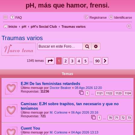
pH, más que hamor, frensi.
FAQ
Registrarse
Identificarse
B
Inicio
pH
pH's Social Club
Traumas varios
u
Traumas varios
s
Buscar
Búsqueda avanzad
nuevo tema
c
a
Página
1
de
90
1
2
3
4
5
90
Siguiente
1345 temas
…
r
Temas
EJH De las feministas retardeds
Último mensaje por
Doctor Beaker
«
08 Ago 2026 12:20
Respuestas:
11236
1
1121
1122
1123
1124
…
Camisas: EJH sobre trapitos, tan necesario y que no
teníamos
Último mensaje por
M. Corleone
«
06 Ago 2026 20:16
Respuestas:
721
1
70
71
72
73
…
Cuent You
Último mensaje por
M. Corleone
«
04 Ago 2026 13:13