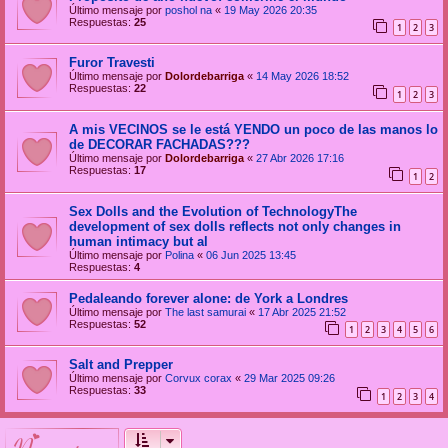
Último mensaje por
poshol na
«
19 May 2026 20:35
Respuestas:
25
1
2
3
Furor Travesti
Último mensaje por
Dolordebarriga
«
14 May 2026 18:52
Respuestas:
22
1
2
3
A mis VECINOS se le está YENDO un poco de las manos lo
de DECORAR FACHADAS???
Último mensaje por
Dolordebarriga
«
27 Abr 2026 17:16
Respuestas:
17
1
2
Sex Dolls and the Evolution of TechnologyThe
development of sex dolls reflects not only changes in
human intimacy but al
Último mensaje por
Polina
«
06 Jun 2025 13:45
Respuestas:
4
Pedaleando forever alone: de York a Londres
Último mensaje por
The last samurai
«
17 Abr 2025 21:52
Respuestas:
52
1
2
3
4
5
6
Salt and Prepper
Último mensaje por
Corvux corax
«
29 Mar 2025 09:26
Respuestas:
33
1
2
3
4