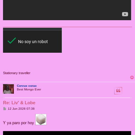
Stationary traveller
Corvux corax
Best Mongo Ever
Re: Liv' & Lobe
M
12 Jun 2026 07:38
e
n
s
Y ya paro por hoy
a
j
e