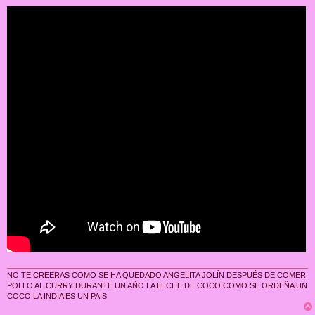
e
n
s
a
j
e
NO TE CREERAS COMO SE HA QUEDADO ANGELITA JOLÍN DESPUÉS DE COMER
POLLO AL CURRY DURANTE UN AÑO LA LECHE DE COCO COMO SE ORDEÑA UN
COCO LA INDIA ES UN PAIS