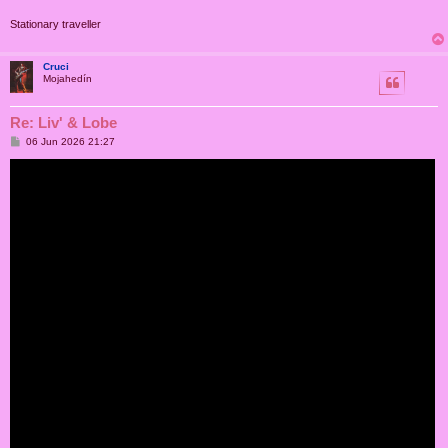
Stationary traveller
Cruci
Mojahedín
Re: Liv' & Lobe
M
06 Jun 2026 21:27
e
n
s
a
j
e