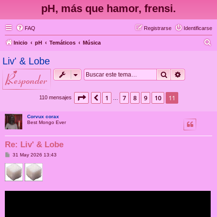
pH, más que hamor, frensi.
FAQ
Registrarse
Identificarse
B
Inicio
pH
Temáticos
Música
u
Liv' & Lobe
s
Buscar
Búsqueda 
responder
c
a
Página
11
de
11
1
7
8
9
10
11
Anterior
110 mensajes
…
r
Corvux corax
Best Mongo Ever
Re: Liv' & Lobe
M
31 May 2026 13:43
e
n
s
a
j
e