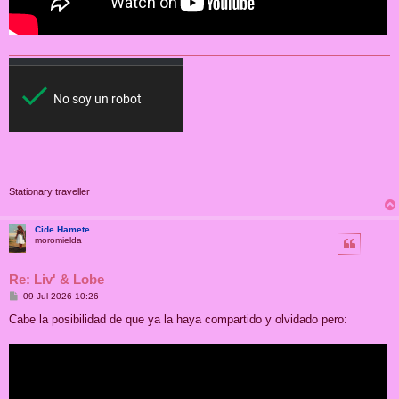
Stationary traveller
Cide Hamete
moromielda
Re: Liv' & Lobe
M
09 Jul 2026 10:26
e
n
Cabe la posibilidad de que ya la haya compartido y olvidado pero:
s
a
j
e