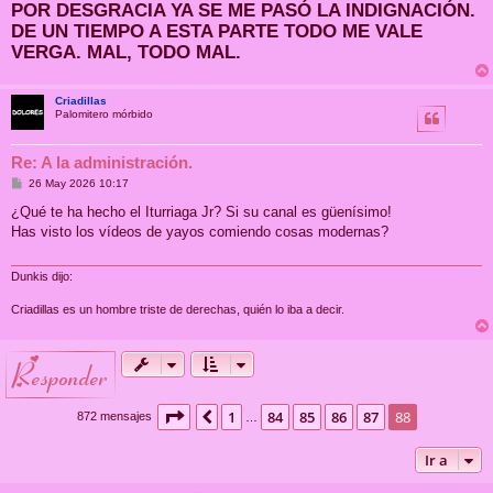
POR DESGRACIA YA SE ME PASÓ LA INDIGNACIÓN.
DE UN TIEMPO A ESTA PARTE TODO ME VALE
VERGA. MAL, TODO MAL.
Criadillas
Palomitero mórbido
Re: A la administración.
M
26 May 2026 10:17
e
n
¿Qué te ha hecho el Iturriaga Jr? Si su canal es güenísimo!
s
Has visto los vídeos de yayos comiendo cosas modernas?
a
j
e
Dunkis dijo:
Criadillas es un hombre triste de derechas, quién lo iba a decir.
responder
Página
88
de
88
1
84
85
86
87
88
Anterior
872 mensajes
…
Ir a