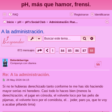
pH, más que hamor, frensi.
FAQ
Registrarse
Identificarse
B
Inicio
pH
pH's Social Club
Administración: Ruegos, quejas y sugerencias
u
A la administración.
s
Buscar
Búsqueda 
responder
c
a
Página
88
de
88
1
84
85
86
87
88
Anterior
872 mensajes
…
r
Dolordebarriga
Companys con diarrea
Re: A la administración.
M
26 May 2026 04:15
e
n
Si no te hubieras derechizado tanto conforme te me has ido haciendo
s
mayor serías mi heredero. Casi todo lo haces bien (menos la
a
j
derechización, el jugar en cónsola, el volverte loco por las pelis de
e
pijamas, el volverte loco por el comidista, el... joder, paro ya, que te voy
a acabar pillando tirria)