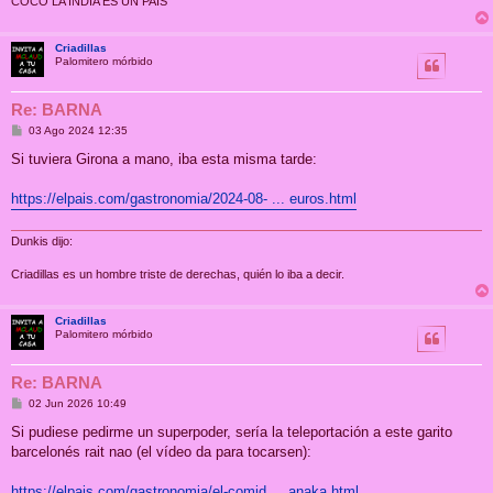
COCO LA INDIA ES UN PAIS
Criadillas
Palomitero mórbido
Re: BARNA
M
03 Ago 2024 12:35
e
n
Si tuviera Girona a mano, iba esta misma tarde:
s
a
j
https://elpais.com/gastronomia/2024-08- ... euros.html
e
Dunkis dijo:
Criadillas es un hombre triste de derechas, quién lo iba a decir.
Criadillas
Palomitero mórbido
Re: BARNA
M
02 Jun 2026 10:49
e
n
Si pudiese pedirme un superpoder, sería la teleportación a este garito
s
barcelonés rait nao (el vídeo da para tocarsen):
a
j
e
https://elpais.com/gastronomia/el-comid ... anaka.html