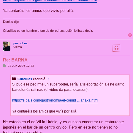
Ya contaréis los amics que vivís por allá.
Dunkis dijo:
Criadillas es un hombre triste de derechas, quién lo iba a decir.
poshol na
Ulema
Re: BARNA
M
02 Jun 2026 12:32
e
n
s
Criadillas
escribió:
↑
a
j
Si pudiese pedirme un superpoder, sería la teleportación a este garito
e
barcelonés rait nao (el vídeo da para tocarsen):
https://elpais.com/gastronomia/el-comid ... anaka.html
Ya contaréis los amics que vivís por allá.
He estado en el de Vil.la Urània, y es curioso encontrar un restaurante
japonés en el bar de un centro cívico. Pero en este no tienen (o no
tenían) esos bocadillos.