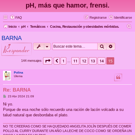
pH, más que hamor, frensi.
FAQ
Registrarse
Identificarse
B
Inicio
pH
Temáticos
Cocina, Restauración y obesidades mórbidas.
u
BARNA
s
Buscar
Búsqueda 
responder
c
a
Página
15
de
15
1
11
12
13
14
15
Anterior
144 mensajes
…
r
Polina
Ulema
Re: BARNA
M
23 Abr 2024 21:09
e
n
Ni yo.
s
Porque de esa noche sólo recuerdo una ración de lacón volcado a su
a
j
talud natural que desbordaba el plato.
e
NO TE CREERAS COMO SE HA QUEDADO ANGELITA JOLÍN DESPUÉS DE COMER
POLLO AL CURRY DURANTE UN AÑO LA LECHE DE COCO COMO SE ORDEÑA UN