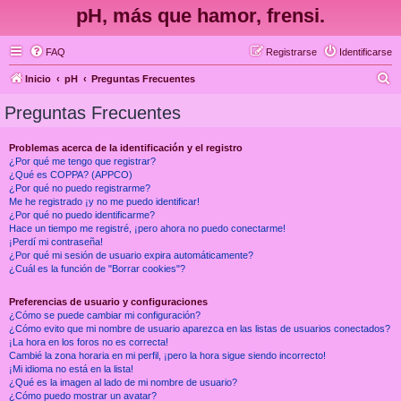
pH, más que hamor, frensi.
FAQ
Registrarse
Identificarse
B
Inicio
pH
Preguntas Frecuentes
u
Preguntas Frecuentes
s
c
Problemas acerca de la identificación y el registro
¿Por qué me tengo que registrar?
a
¿Qué es COPPA? (APPCO)
r
¿Por qué no puedo registrarme?
Me he registrado ¡y no me puedo identificar!
¿Por qué no puedo identificarme?
Hace un tiempo me registré, ¡pero ahora no puedo conectarme!
¡Perdí mi contraseña!
¿Por qué mi sesión de usuario expira automáticamente?
¿Cuál es la función de "Borrar cookies"?
Preferencias de usuario y configuraciones
¿Cómo se puede cambiar mi configuración?
¿Cómo evito que mi nombre de usuario aparezca en las listas de usuarios conectados?
¡La hora en los foros no es correcta!
Cambié la zona horaria en mi perfil, ¡pero la hora sigue siendo incorrecto!
¡Mi idioma no está en la lista!
¿Qué es la imagen al lado de mi nombre de usuario?
¿Cómo puedo mostrar un avatar?