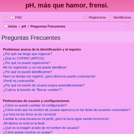
pH, más que hamor, frensi.
FAQ
Registrarse
Identificarse
B
Inicio
pH
Preguntas Frecuentes
u
Preguntas Frecuentes
s
c
Problemas acerca de la identificación y el registro
¿Por qué me tengo que registrar?
a
¿Qué es COPPA? (APPCO)
r
¿Por qué no puedo registrarme?
Me he registrado ¡y no me puedo identificar!
¿Por qué no puedo identificarme?
Hace un tiempo me registré, ¡pero ahora no puedo conectarme!
¡Perdí mi contraseña!
¿Por qué mi sesión de usuario expira automáticamente?
¿Cuál es la función de "Borrar cookies"?
Preferencias de usuario y configuraciones
¿Cómo se puede cambiar mi configuración?
¿Cómo evito que mi nombre de usuario aparezca en las listas de usuarios conectados?
¡La hora en los foros no es correcta!
Cambié la zona horaria en mi perfil, ¡pero la hora sigue siendo incorrecto!
¡Mi idioma no está en la lista!
¿Qué es la imagen al lado de mi nombre de usuario?
¿Cómo puedo mostrar un avatar?