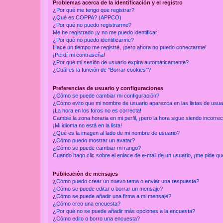
Problemas acerca de la identificación y el registro
¿Por qué me tengo que registrar?
¿Qué es COPPA? (APPCO)
¿Por qué no puedo registrarme?
Me he registrado ¡y no me puedo identificar!
¿Por qué no puedo identificarme?
Hace un tiempo me registré, ¡pero ahora no puedo conectarme!
¡Perdí mi contraseña!
¿Por qué mi sesión de usuario expira automáticamente?
¿Cuál es la función de "Borrar cookies"?
Preferencias de usuario y configuraciones
¿Cómo se puede cambiar mi configuración?
¿Cómo evito que mi nombre de usuario aparezca en las listas de usu
¡La hora en los foros no es correcta!
Cambié la zona horaria en mi perfil, ¡pero la hora sigue siendo incorrec
¡Mi idioma no está en la lista!
¿Qué es la imagen al lado de mi nombre de usuario?
¿Cómo puedo mostrar un avatar?
¿Cómo se puede cambiar mi rango?
Cuando hago clic sobre el enlace de e-mail de un usuario, ¡me pide qu
Publicación de mensajes
¿Cómo puedo crear un nuevo tema o enviar una respuesta?
¿Cómo se puede editar o borrar un mensaje?
¿Cómo se puede añadir una firma a mi mensaje?
¿Cómo creo una encuesta?
¿Por qué no se puede añadir más opciones a la encuesta?
¿Cómo edito o borro una encuesta?