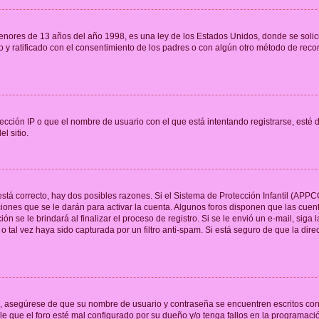
res de 13 años del año 1998, es una ley de los Estados Unidos, donde se solicita 
to y ratificado con el consentimiento de los padres o con algún otro método de rec
ección IP o que el nombre de usuario con el que está intentando registrarse, esté 
l sitio.
stá correcto, hay dos posibles razones. Si el Sistema de Protección Infantil (APPC
iones que se le darán para activar la cuenta. Algunos foros disponen que las cuen
ón se le brindará al finalizar el proceso de registro. Si se le envió un e-mail, siga
o tal vez haya sido capturada por un filtro anti-spam. Si está seguro de que la di
o, asegúrese de que su nombre de usuario y contraseña se encuentren escritos co
 que el foro esté mal configurado por su dueño y/o tenga fallos en la programació