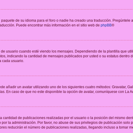
 paquete de su idioma para el foro o nadie ha creado una traducción. Pregúntele a
 traducción. Puede encontrar más información en el sitio web de
phpBB
®
suario cuando esté viendo los mensajes. Dependiendo de la plantilla que utilice
ntos, indicando la cantidad de mensajes publicados por usted o su estatus dentro
a cada usuario.
ede añadir un avatar utilizando uno de los siguientes cuatro métodos: Gravatar, Ga
s. En caso de que no este disponible la opción de avatar, comuníquese con La Ad
cantidad de publicaciones realizadas por el usuario o la posición del mismo dentr
r la administración. Por favor, no abuse de sus privilegios de publicación solo p
ores reducirán el número de publicaciones realizadas, llegando incluso a tomar me