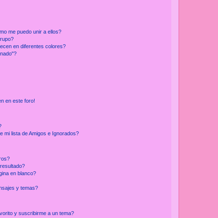
mo me puedo unir a ellos?
Grupo?
ecen en diferentes colores?
inado"?
n en este foro!
?
e mi lista de Amigos e Ignorados?
ros?
resultado?
ina en blanco?
nsajes y temas?
vorito y suscribirme a un tema?