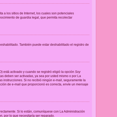
a los sitios de Internet, los cuales son potenciales
onocimiento de guardia legal, que permita recolectar
deshabilitado. También puede estar deshabilitado el registro de
O) está activado y cuando se registró eligió la opción
Soy
tas deben ser activadas, ya sea por usted mismo o por La
 las instrucciones. Si no recibió ningún e-mail, seguramente la
rección de e-mail que proporcionó es correcta, envíe un mensaje
rrectamente. Si lo están, comuníquese con La Administración
n, por lo que necesitaría ser reparado.