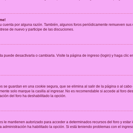
rme!
su cuenta por alguna razón. También, algunos foros periódicamente remueven sus 
strese de nuevo y participe de las discuciones.
 puede desactivarla o cambiarla. Visite la página de ingreso (login) y haga clic 
os se guardan en una cookie segura, que se elimina al salir de la página o al cab
ente solo marque la casilla al ingresar. No es recomendable si accede al foro des
tración del foro ha deshabilitado la opción.
les le mantienen autorizado para acceder a determinados recursos del foro y estar
 la administración ha habilitado la opción. Si está teniendo problemas con el ingres