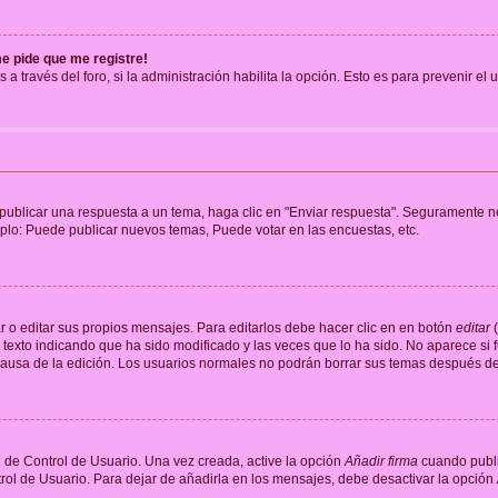
me pide que me registre!
 a través del foro, si la administración habilita la opción. Esto es para prevenir e
publicar una respuesta a un tema, haga clic en "Enviar respuesta". Seguramente ne
mplo: Puede publicar nuevos temas, Puede votar en las encuestas, etc.
 o editar sus propios mensajes. Para editarlos debe hacer clic en en botón
editar
(
texto indicando que ha sido modificado y las veces que lo ha sido. No aparece si 
a causa de la edición. Los usuarios normales no podrán borrar sus temas después 
 de Control de Usuario. Una vez creada, active la opción
Añadir firma
cuando publi
trol de Usuario. Para dejar de añadirla en los mensajes, debe desactivar la opción