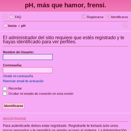
pH, más que hamor, frensi.
FAQ
Registrarse
Identificarse
B
Inicio
pH
u
El administrador del sitio requiere que estés registrado y te
s
hayas identificado para ver perfiles.
c
Nombre de Usuario:
a
r
Contraseña:
Olvidé mi contraseña
Reenviar email de activación
Recordar
Ocultar mi estado de conexión en esta sesión
REGISTRARSE
Para autenticarte debes estar registrado. Registrarte te tomará solo unos
pocos segundos y te permitirá un amplio acceso al sistema. La Administración