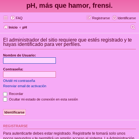
pH, más que hamor, frensi.
FAQ
Registrarse
Identificarse
B
Inicio
pH
u
El administrador del sitio requiere que estés registrado y te
s
hayas identificado para ver perfiles.
c
Nombre de Usuario:
a
r
Contraseña:
Olvidé mi contraseña
Reenviar email de activación
Recordar
Ocultar mi estado de conexión en esta sesión
REGISTRARSE
Para autenticarte debes estar registrado. Registrarte te tomará solo unos
pocos segundos y te permitirá un amplio acceso al sistema. La Administración