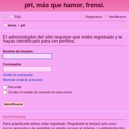
pH, más que hamor, frensi.
FAQ
Registrarse
Identificarse
B
Inicio
pH
u
El administrador del sitio requiere que estés registrado y te
s
hayas identificado para ver perfiles.
c
Nombre de Usuario:
a
r
Contraseña:
Olvidé mi contraseña
Reenviar email de activación
Recordar
Ocultar mi estado de conexión en esta sesión
REGISTRARSE
Para autenticarte debes estar registrado. Registrarte te tomará solo unos
pocos segundos y te permitirá un amplio acceso al sistema. La Administración