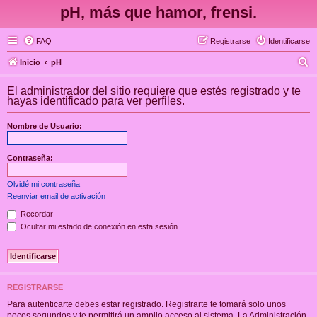
pH, más que hamor, frensi.
FAQ
Registrarse
Identificarse
B
Inicio
pH
u
El administrador del sitio requiere que estés registrado y te
s
hayas identificado para ver perfiles.
c
Nombre de Usuario:
a
r
Contraseña:
Olvidé mi contraseña
Reenviar email de activación
Recordar
Ocultar mi estado de conexión en esta sesión
REGISTRARSE
Para autenticarte debes estar registrado. Registrarte te tomará solo unos
pocos segundos y te permitirá un amplio acceso al sistema. La Administración