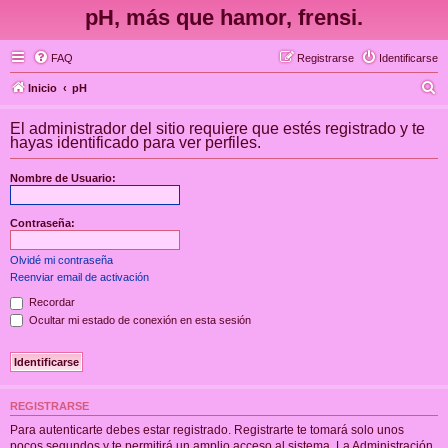
pH, más que hamor, frensi.
FAQ
Registrarse
Identificarse
B
Inicio
pH
u
El administrador del sitio requiere que estés registrado y te
s
hayas identificado para ver perfiles.
c
Nombre de Usuario:
a
r
Contraseña:
Olvidé mi contraseña
Reenviar email de activación
Recordar
Ocultar mi estado de conexión en esta sesión
REGISTRARSE
Para autenticarte debes estar registrado. Registrarte te tomará solo unos
pocos segundos y te permitirá un amplio acceso al sistema. La Administración