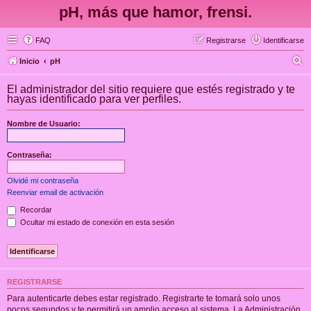
pH, más que hamor, frensi.
FAQ
Registrarse
Identificarse
B
Inicio
pH
u
El administrador del sitio requiere que estés registrado y te
s
hayas identificado para ver perfiles.
c
Nombre de Usuario:
a
r
Contraseña:
Olvidé mi contraseña
Reenviar email de activación
Recordar
Ocultar mi estado de conexión en esta sesión
REGISTRARSE
Para autenticarte debes estar registrado. Registrarte te tomará solo unos
pocos segundos y te permitirá un amplio acceso al sistema. La Administración