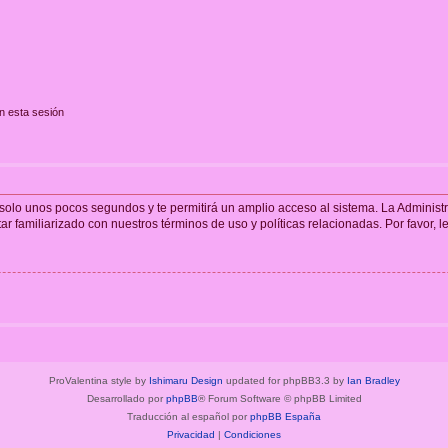
n esta sesión
á solo unos pocos segundos y te permitirá un amplio acceso al sistema. La Adminis
tar familiarizado con nuestros términos de uso y políticas relacionadas. Por favor, l
ProValentina style by
Ishimaru Design
updated for phpBB3.3 by
Ian Bradley
Desarrollado por
phpBB
® Forum Software © phpBB Limited
Traducción al español por
phpBB España
Privacidad
|
Condiciones