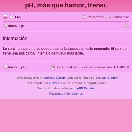
pH, más que hamor, frensi.
FAQ
Registrarse
Identificarse
B
Inicio
pH
u
Información
s
c
Lo sentimos pero no se puede usar la búsqueda en este momento. El servidor
tiene una alta carga. Inténtalo de nuevo más tarde.
a
r
Inicio
pH
Borrar cookies
Todos los horarios son
UTC+02:00
ProValentina style by
Ishimaru Design
updated for phpBB3.3 by
Ian Bradley
Desarrollado por
phpBB
® Forum Software © phpBB Limited
Traducción al español por
phpBB España
Privacidad
|
Condiciones