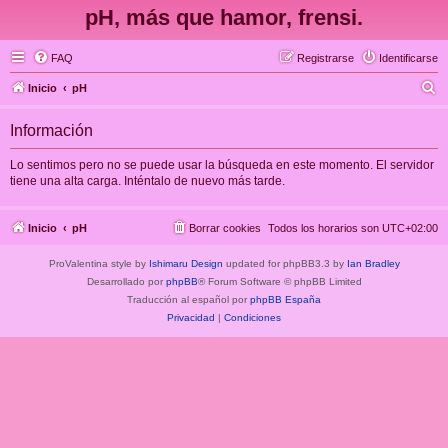
pH, más que hamor, frensi.
FAQ
Registrarse
Identificarse
B
Inicio
pH
u
Información
s
c
Lo sentimos pero no se puede usar la búsqueda en este momento. El servidor
tiene una alta carga. Inténtalo de nuevo más tarde.
a
r
Inicio
pH
Borrar cookies
Todos los horarios son
UTC+02:00
ProValentina style by
Ishimaru Design
updated for phpBB3.3 by
Ian Bradley
Desarrollado por
phpBB
® Forum Software © phpBB Limited
Traducción al español por
phpBB España
Privacidad
|
Condiciones