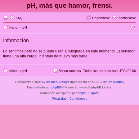
pH, más que hamor, frensi.
FAQ
Registrarse
Identificarse
B
Inicio
pH
u
Información
s
c
Lo sentimos pero no se puede usar la búsqueda en este momento. El servidor
tiene una alta carga. Inténtalo de nuevo más tarde.
a
r
Inicio
pH
Borrar cookies
Todos los horarios son
UTC+02:00
ProValentina style by
Ishimaru Design
updated for phpBB3.3 by
Ian Bradley
Desarrollado por
phpBB
® Forum Software © phpBB Limited
Traducción al español por
phpBB España
Privacidad
|
Condiciones