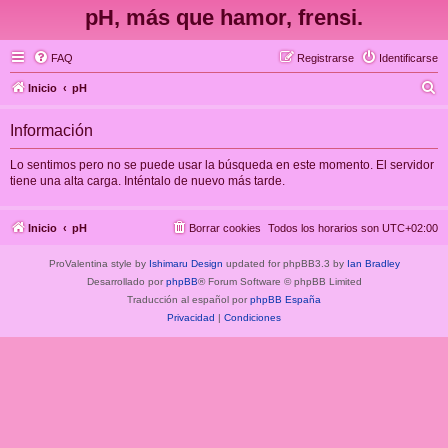
pH, más que hamor, frensi.
FAQ
Registrarse
Identificarse
B
Inicio
pH
u
Información
s
c
Lo sentimos pero no se puede usar la búsqueda en este momento. El servidor
tiene una alta carga. Inténtalo de nuevo más tarde.
a
r
Inicio
pH
Borrar cookies
Todos los horarios son
UTC+02:00
ProValentina style by
Ishimaru Design
updated for phpBB3.3 by
Ian Bradley
Desarrollado por
phpBB
® Forum Software © phpBB Limited
Traducción al español por
phpBB España
Privacidad
|
Condiciones