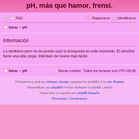
pH, más que hamor, frensi.
FAQ
Registrarse
Identificarse
B
Inicio
pH
u
Información
s
c
Lo sentimos pero no se puede usar la búsqueda en este momento. El servidor
tiene una alta carga. Inténtalo de nuevo más tarde.
a
r
Inicio
pH
Borrar cookies
Todos los horarios son
UTC+02:00
ProValentina style by
Ishimaru Design
updated for phpBB3.3 by
Ian Bradley
Desarrollado por
phpBB
® Forum Software © phpBB Limited
Traducción al español por
phpBB España
Privacidad
|
Condiciones