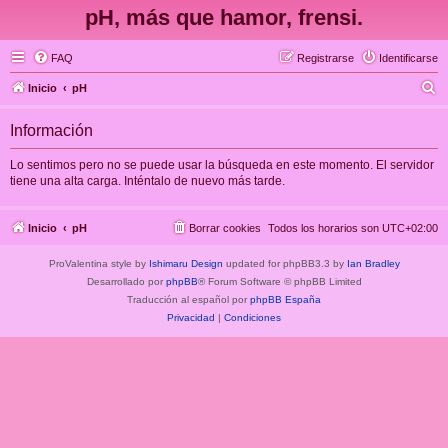
pH, más que hamor, frensi.
FAQ
Registrarse
Identificarse
B
Inicio
pH
u
Información
s
c
Lo sentimos pero no se puede usar la búsqueda en este momento. El servidor
tiene una alta carga. Inténtalo de nuevo más tarde.
a
r
Inicio
pH
Borrar cookies
Todos los horarios son
UTC+02:00
ProValentina style by
Ishimaru Design
updated for phpBB3.3 by
Ian Bradley
Desarrollado por
phpBB
® Forum Software © phpBB Limited
Traducción al español por
phpBB España
Privacidad
|
Condiciones