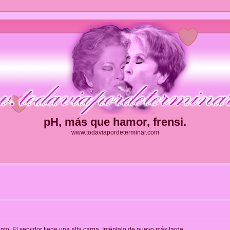
pH, más que hamor, frensi.
www.todaviapordeterminar.com
. El servidor tiene una alta carga. Inténtalo de nuevo más tarde.