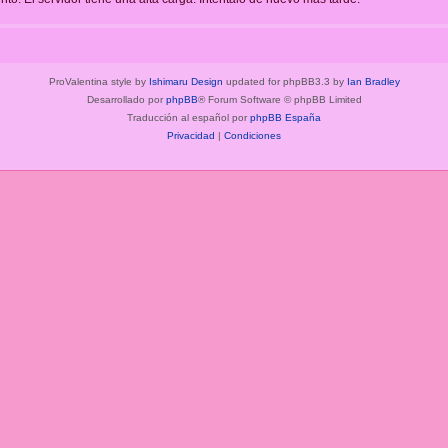
ProValentina style by
Ishimaru Design
updated for phpBB3.3 by
Ian Bradley
Desarrollado por
phpBB
® Forum Software © phpBB Limited
Traducción al español por
phpBB España
Privacidad
|
Condiciones