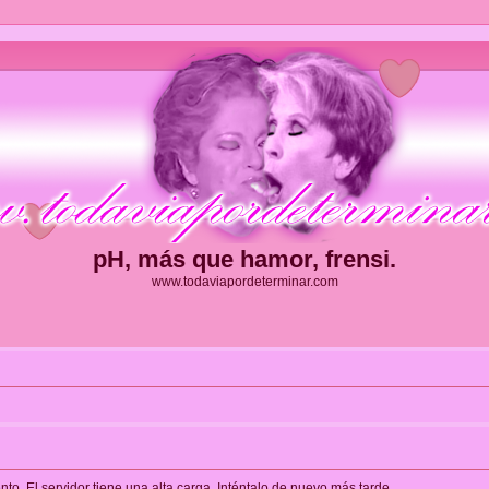
pH, más que hamor, frensi.
www.todaviapordeterminar.com
. El servidor tiene una alta carga. Inténtalo de nuevo más tarde.