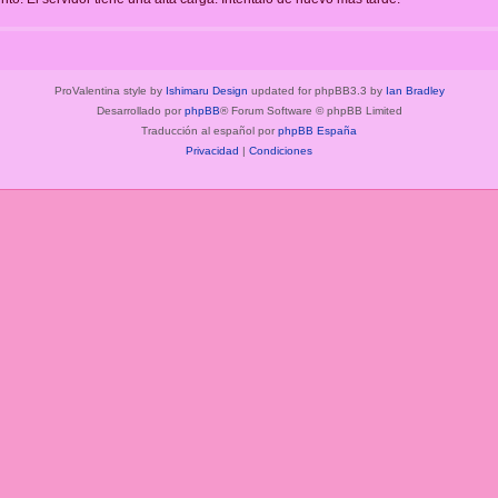
ProValentina style by
Ishimaru Design
updated for phpBB3.3 by
Ian Bradley
Desarrollado por
phpBB
® Forum Software © phpBB Limited
Traducción al español por
phpBB España
Privacidad
|
Condiciones