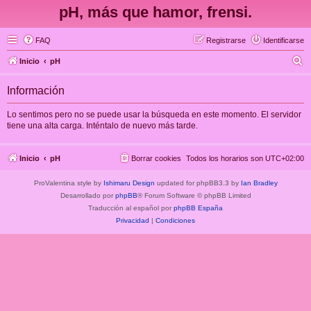
pH, más que hamor, frensi.
FAQ
Registrarse
Identificarse
B
Inicio
pH
u
Información
s
c
Lo sentimos pero no se puede usar la búsqueda en este momento. El servidor
tiene una alta carga. Inténtalo de nuevo más tarde.
a
r
Inicio
pH
Borrar cookies
Todos los horarios son
UTC+02:00
ProValentina style by
Ishimaru Design
updated for phpBB3.3 by
Ian Bradley
Desarrollado por
phpBB
® Forum Software © phpBB Limited
Traducción al español por
phpBB España
Privacidad
|
Condiciones