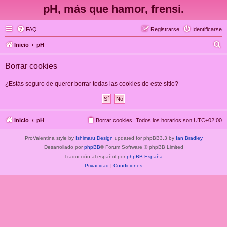
pH, más que hamor, frensi.
FAQ
Registrarse
Identificarse
B
Inicio
pH
u
Borrar cookies
s
c
¿Estás seguro de querer borrar todas las cookies de este sitio?
a
r
Inicio
pH
Borrar cookies
Todos los horarios son
UTC+02:00
ProValentina style by
Ishimaru Design
updated for phpBB3.3 by
Ian Bradley
Desarrollado por
phpBB
® Forum Software © phpBB Limited
Traducción al español por
phpBB España
Privacidad
|
Condiciones