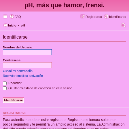
pH, más que hamor, frensi.
FAQ
Registrarse
Identificarse
B
Inicio
pH
u
Identificarse
s
c
Nombre de Usuario:
a
r
Contraseña:
Olvidé mi contraseña
Reenviar email de activación
Recordar
Ocultar mi estado de conexión en esta sesión
REGISTRARSE
Para autenticarte debes estar registrado. Registrarte te tomará solo unos
pocos segundos y te permitirá un amplio acceso al sistema. La Administración
del sitio puede además otorgar permisos adicionales a los usuarios