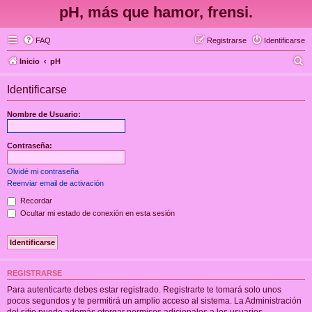
pH, más que hamor, frensi.
FAQ
Registrarse
Identificarse
B
Inicio
pH
u
Identificarse
s
c
Nombre de Usuario:
a
r
Contraseña:
Olvidé mi contraseña
Reenviar email de activación
Recordar
Ocultar mi estado de conexión en esta sesión
REGISTRARSE
Para autenticarte debes estar registrado. Registrarte te tomará solo unos
pocos segundos y te permitirá un amplio acceso al sistema. La Administración
del sitio puede además otorgar permisos adicionales a los usuarios