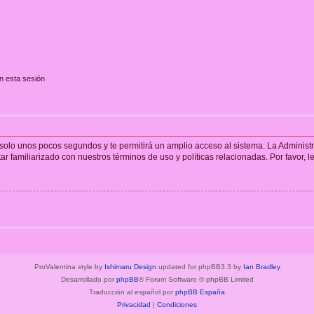
n esta sesión
á solo unos pocos segundos y te permitirá un amplio acceso al sistema. La Adminis
tar familiarizado con nuestros términos de uso y políticas relacionadas. Por favor, l
ProValentina style by
Ishimaru Design
updated for phpBB3.3 by
Ian Bradley
Desarrollado por
phpBB
® Forum Software © phpBB Limited
Traducción al español por
phpBB España
Privacidad
|
Condiciones