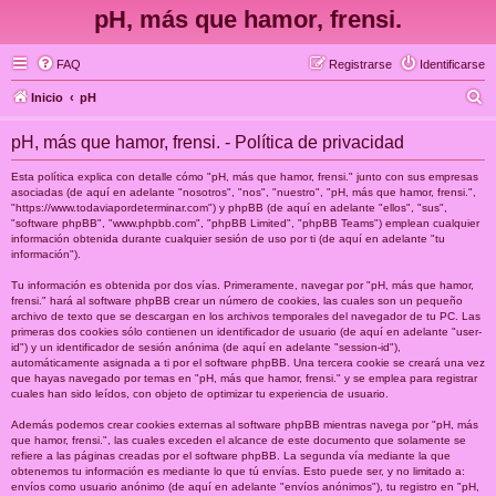
pH, más que hamor, frensi.
FAQ
Registrarse
Identificarse
B
Inicio
pH
u
pH, más que hamor, frensi. - Política de privacidad
s
c
Esta política explica con detalle cómo "pH, más que hamor, frensi." junto con sus empresas
asociadas (de aquí en adelante "nosotros", "nos", "nuestro", "pH, más que hamor, frensi.",
a
"https://www.todaviapordeterminar.com") y phpBB (de aquí en adelante "ellos", "sus",
"software phpBB", "www.phpbb.com", "phpBB Limited", "phpBB Teams") emplean cualquier
r
información obtenida durante cualquier sesión de uso por ti (de aquí en adelante "tu
información").
Tu información es obtenida por dos vías. Primeramente, navegar por "pH, más que hamor,
frensi." hará al software phpBB crear un número de cookies, las cuales son un pequeño
archivo de texto que se descargan en los archivos temporales del navegador de tu PC. Las
primeras dos cookies sólo contienen un identificador de usuario (de aquí en adelante "user-
id") y un identificador de sesión anónima (de aquí en adelante "session-id"),
automáticamente asignada a ti por el software phpBB. Una tercera cookie se creará una vez
que hayas navegado por temas en "pH, más que hamor, frensi." y se emplea para registrar
cuales han sido leídos, con objeto de optimizar tu experiencia de usuario.
Además podemos crear cookies externas al software phpBB mientras navega por "pH, más
que hamor, frensi.", las cuales exceden el alcance de este documento que solamente se
refiere a las páginas creadas por el software phpBB. La segunda vía mediante la que
obtenemos tu información es mediante lo que tú envías. Esto puede ser, y no limitado a:
envíos como usuario anónimo (de aquí en adelante "envíos anónimos"), tu registro en "pH,