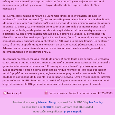
más que hamor, frensi." (de aquí en adelante "tu cuenta") y mensajes enviados por ti
después de registrarte y mientras te hayas identificado (de aquí en adelante "tus
mensajes").
Tu cuenta como mínimo constará de un nombre único de identificación (de aquí en
adelante "tu nombre de usuario"), una contraseña personal empleada para la identificación
(de aquí en adelante "tu contraseña") y una dirección de email personal válida (de aquí en
adelante "tu email"). La información de tu cuenta en "pH, más que hamor, frensi." está
protegida por las leyes de protección de datos aplicables en el país en el que estamos
instalados. Cualquier información más allá de tu nombre de usuario, tu contraseña y tu
dirección de e-mail requerida por "pH, más que hamor, frensi." durante el proceso de registro
será obligatoria u opcional, según el criterio de “pH, más que hamor, frensi.”. En cualquier
caso, tú tienes la opción de qué información en su cuenta será públicamente exhibida.
Además, en tu cuenta, tienes la opción de activar o desactivar los emails generados
automáticamente por el software phpBB.
Tu contraseña está encriptada (cifrado de una vía) por lo tanto está segura. Sin embargo,
se recomienda que no emplee la misma contraseña en diferentes websites. Tu contraseña
garantiza el acceso a tu cuenta en "pH, más que hamor, frensi.", por favor guárdala
cuidadosamente y bajo ninguna circunstancia ningún miembro de "pH, más que hamor,
frensi.", phpBB u otra tercera parte, legítimamente te preguntará tu contraseña. Si has
olvidado la contraseña de tu cuenta, puede usar el servicio "Olvidé mi contraseña" provisto
por el software phpBB. Este proceso te solicitará ingresar tu nombre de usuario y tu email,
luego el software phpBB generará una nueva contraseña para recuperar tu cuenta.
Inicio
pH
Borrar cookies
Todos los horarios son
UTC+02:00
ProValentina style by
Ishimaru Design
updated for phpBB3.3 by
Ian Bradley
Desarrollado por
phpBB
® Forum Software © phpBB Limited
Traducción al español por
phpBB España