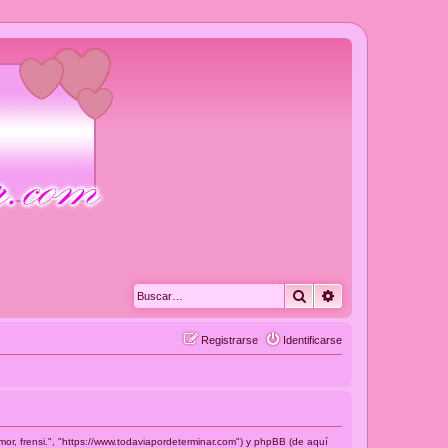
Buscar
Búsqueda avanza
Registrarse
Identificarse
or, frensi.", "https://www.todaviapordeterminar.com") y phpBB (de aquí