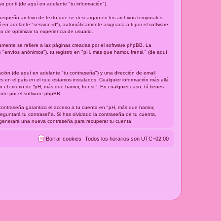
por ti (de aquí en adelante "tu información").
 pequeño archivo de texto que se descargan en los archivos temporales
 en adelante "session-id"), automáticamente asignada a ti por el software
 de optimizar tu experiencia de usuario.
mente se refiere a las páginas creadas por el software phpBB. La
"envíos anónimos"), tu registro en "pH, más que hamor, frensi." (de aquí
ción (de aquí en adelante "tu contraseña") y una dirección de email
es en el país en el que estamos instalados. Cualquier información más allá
el criterio de “pH, más que hamor, frensi.”. En cualquier caso, tú tienes
ente por el software phpBB.
 contraseña garantiza el acceso a tu cuenta en "pH, más que hamor,
reguntará tu contraseña. Si has olvidado la contraseña de tu cuenta,
BB generará una nueva contraseña para recuperar tu cuenta.
Borrar cookies
Todos los horarios son
UTC+02:00