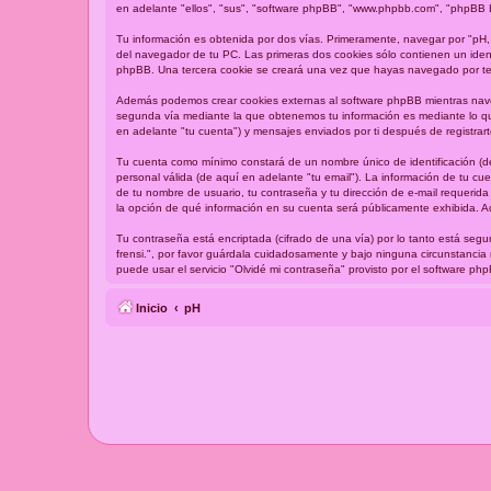
en adelante "ellos", "sus", "software phpBB", "www.phpbb.com", "phpBB L
Tu información es obtenida por dos vías. Primeramente, navegar por "pH,
del navegador de tu PC. Las primeras dos cookies sólo contienen un identi
phpBB. Una tercera cookie se creará una vez que hayas navegado por tema
Además podemos crear cookies externas al software phpBB mientras naveg
segunda vía mediante la que obtenemos tu información es mediante lo que
en adelante "tu cuenta") y mensajes enviados por ti después de registrart
Tu cuenta como mínimo constará de un nombre único de identificación (de
personal válida (de aquí en adelante "tu email"). La información de tu cu
de tu nombre de usuario, tu contraseña y tu dirección de e-mail requerida 
la opción de qué información en su cuenta será públicamente exhibida. A
Tu contraseña está encriptada (cifrado de una vía) por lo tanto está se
frensi.", por favor guárdala cuidadosamente y bajo ninguna circunstancia
puede usar el servicio "Olvidé mi contraseña" provisto por el software p
Inicio
pH