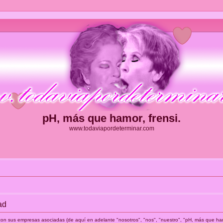
pH, más que hamor, frensi.
www.todaviapordeterminar.com
ad
o con sus empresas asociadas (de aquí en adelante "nosotros", "nos", "nuestro", "pH, más que ham