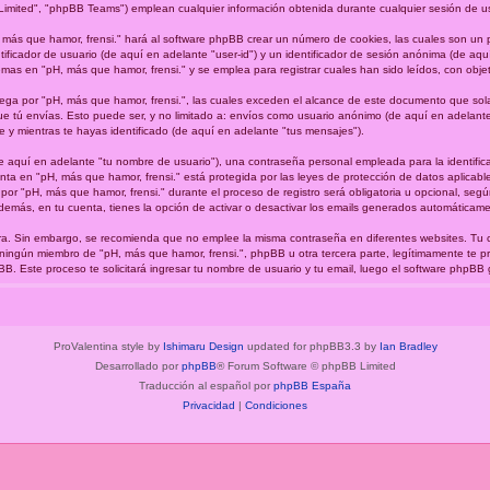
imited", "phpBB Teams") emplean cualquier información obtenida durante cualquier sesión de uso 
 más que hamor, frensi." hará al software phpBB crear un número de cookies, las cuales son un
ficador de usuario (de aquí en adelante "user-id") y un identificador de sesión anónima (de aquí
s en "pH, más que hamor, frensi." y se emplea para registrar cuales han sido leídos, con objeto
a por "pH, más que hamor, frensi.", las cuales exceden el alcance de este documento que sola
 tú envías. Esto puede ser, y no limitado a: envíos como usuario anónimo (de aquí en adelante 
e y mientras te hayas identificado (de aquí en adelante "tus mensajes").
 aquí en adelante "tu nombre de usuario"), una contraseña personal empleada para la identifica
enta en "pH, más que hamor, frensi." está protegida por las leyes de protección de datos aplicabl
por "pH, más que hamor, frensi." durante el proceso de registro será obligatoria u opcional, según 
demás, en tu cuenta, tienes la opción de activar o desactivar los emails generados automáticam
gura. Sin embargo, se recomienda que no emplee la misma contraseña en diferentes websites. Tu
 ningún miembro de "pH, más que hamor, frensi.", phpBB u otra tercera parte, legítimamente te p
hpBB. Este proceso te solicitará ingresar tu nombre de usuario y tu email, luego el software php
ProValentina style by
Ishimaru Design
updated for phpBB3.3 by
Ian Bradley
Desarrollado por
phpBB
® Forum Software © phpBB Limited
Traducción al español por
phpBB España
Privacidad
|
Condiciones