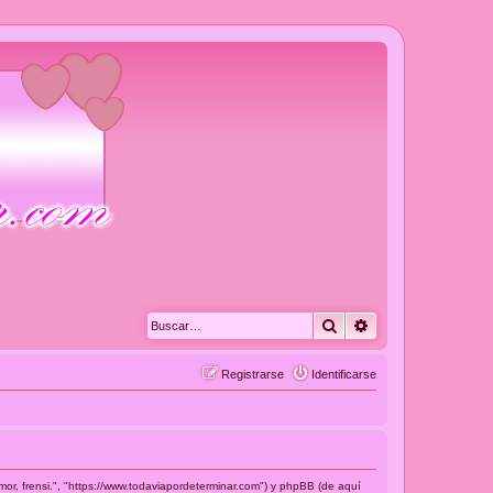
Buscar
Búsqueda avanza
Registrarse
Identificarse
or, frensi.", "https://www.todaviapordeterminar.com") y phpBB (de aquí