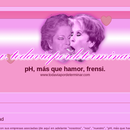
pH, más que hamor, frensi.
www.todaviapordeterminar.com
ad
o con sus empresas asociadas (de aquí en adelante "nosotros", "nos", "nuestro", "pH, más que ham