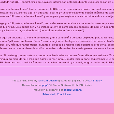
imited", "phpBB Teams") emplean cualquier información obtenida durante cualquier sesión de uso 
 más que hamor, frensi." hará al software phpBB crear un número de cookies, las cuales son un
ficador de usuario (de aquí en adelante "user-id") y un identificador de sesión anónima (de aquí
s en "pH, más que hamor, frensi." y se emplea para registrar cuales han sido leídos, con objeto
a por "pH, más que hamor, frensi.", las cuales exceden el alcance de este documento que sola
 tú envías. Esto puede ser, y no limitado a: envíos como usuario anónimo (de aquí en adelante 
e y mientras te hayas identificado (de aquí en adelante "tus mensajes").
 aquí en adelante "tu nombre de usuario"), una contraseña personal empleada para la identifica
enta en "pH, más que hamor, frensi." está protegida por las leyes de protección de datos aplicabl
por "pH, más que hamor, frensi." durante el proceso de registro será obligatoria u opcional, según 
demás, en tu cuenta, tienes la opción de activar o desactivar los emails generados automáticam
gura. Sin embargo, se recomienda que no emplee la misma contraseña en diferentes websites. Tu
 ningún miembro de "pH, más que hamor, frensi.", phpBB u otra tercera parte, legítimamente te p
hpBB. Este proceso te solicitará ingresar tu nombre de usuario y tu email, luego el software php
ProValentina style by
Ishimaru Design
updated for phpBB3.3 by
Ian Bradley
Desarrollado por
phpBB
® Forum Software © phpBB Limited
Traducción al español por
phpBB España
Privacidad
|
Condiciones