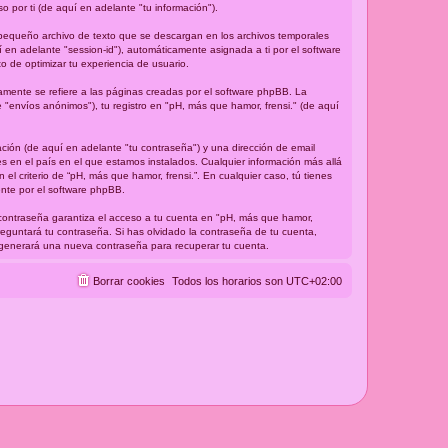
por ti (de aquí en adelante "tu información").
 pequeño archivo de texto que se descargan en los archivos temporales
 en adelante "session-id"), automáticamente asignada a ti por el software
 de optimizar tu experiencia de usuario.
mente se refiere a las páginas creadas por el software phpBB. La
"envíos anónimos"), tu registro en "pH, más que hamor, frensi." (de aquí
ción (de aquí en adelante "tu contraseña") y una dirección de email
es en el país en el que estamos instalados. Cualquier información más allá
el criterio de “pH, más que hamor, frensi.”. En cualquier caso, tú tienes
ente por el software phpBB.
 contraseña garantiza el acceso a tu cuenta en "pH, más que hamor,
reguntará tu contraseña. Si has olvidado la contraseña de tu cuenta,
BB generará una nueva contraseña para recuperar tu cuenta.
Borrar cookies
Todos los horarios son
UTC+02:00