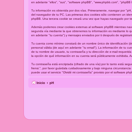
en adelante "ellos", "sus", "software phpBB", "www.phpbb.com", "phpBB L
Tu información es obtenida por dos vías. Primeramente, navegar por "pH,
del navegador de tu PC. Las primeras dos cookies sólo contienen un identi
phpBB. Una tercera cookie se creará una vez que hayas navegado por tema
Además podemos crear cookies externas al software phpBB mientras naveg
segunda vía mediante la que obtenemos tu información es mediante lo que
en adelante "tu cuenta") y mensajes enviados por ti después de registrart
Tu cuenta como mínimo constará de un nombre único de identificación (de
personal válida (de aquí en adelante "tu email"). La información de tu cu
de tu nombre de usuario, tu contraseña y tu dirección de e-mail requerida 
la opción de qué información en su cuenta será públicamente exhibida. A
Tu contraseña está encriptada (cifrado de una vía) por lo tanto está se
frensi.", por favor guárdala cuidadosamente y bajo ninguna circunstancia
puede usar el servicio "Olvidé mi contraseña" provisto por el software p
Inicio
pH