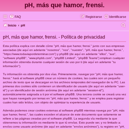
pH, más que hamor, frensi.
FAQ
Registrarse
Identificarse
B
Inicio
pH
u
pH, más que hamor, frensi. - Política de privacidad
s
c
Esta política explica con detalle cómo "pH, más que hamor, frensi." junto con sus empresas
asociadas (de aquí en adelante "nosotros", "nos", "nuestro", "pH, más que hamor, frensi.",
a
"https://www.todaviapordeterminar.com") y phpBB (de aquí en adelante "ellos", "sus",
"software phpBB", "www.phpbb.com", "phpBB Limited", "phpBB Teams") emplean cualquier
r
información obtenida durante cualquier sesión de uso por ti (de aquí en adelante "tu
información").
Tu información es obtenida por dos vías. Primeramente, navegar por "pH, más que hamor,
frensi." hará al software phpBB crear un número de cookies, las cuales son un pequeño
archivo de texto que se descargan en los archivos temporales del navegador de tu PC. Las
primeras dos cookies sólo contienen un identificador de usuario (de aquí en adelante "user-
id") y un identificador de sesión anónima (de aquí en adelante "session-id"),
automáticamente asignada a ti por el software phpBB. Una tercera cookie se creará una vez
que hayas navegado por temas en "pH, más que hamor, frensi." y se emplea para registrar
cuales han sido leídos, con objeto de optimizar tu experiencia de usuario.
Además podemos crear cookies externas al software phpBB mientras navega por "pH, más
que hamor, frensi.", las cuales exceden el alcance de este documento que solamente se
refiere a las páginas creadas por el software phpBB. La segunda vía mediante la que
obtenemos tu información es mediante lo que tú envías. Esto puede ser, y no limitado a:
envíos como usuario anónimo (de aquí en adelante "envíos anónimos"), tu registro en "pH,