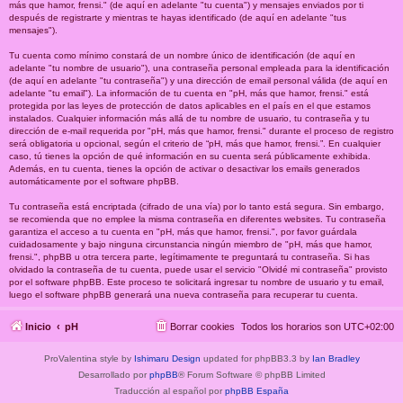
más que hamor, frensi." (de aquí en adelante "tu cuenta") y mensajes enviados por ti
después de registrarte y mientras te hayas identificado (de aquí en adelante "tus
mensajes").
Tu cuenta como mínimo constará de un nombre único de identificación (de aquí en
adelante "tu nombre de usuario"), una contraseña personal empleada para la identificación
(de aquí en adelante "tu contraseña") y una dirección de email personal válida (de aquí en
adelante "tu email"). La información de tu cuenta en "pH, más que hamor, frensi." está
protegida por las leyes de protección de datos aplicables en el país en el que estamos
instalados. Cualquier información más allá de tu nombre de usuario, tu contraseña y tu
dirección de e-mail requerida por "pH, más que hamor, frensi." durante el proceso de registro
será obligatoria u opcional, según el criterio de “pH, más que hamor, frensi.”. En cualquier
caso, tú tienes la opción de qué información en su cuenta será públicamente exhibida.
Además, en tu cuenta, tienes la opción de activar o desactivar los emails generados
automáticamente por el software phpBB.
Tu contraseña está encriptada (cifrado de una vía) por lo tanto está segura. Sin embargo,
se recomienda que no emplee la misma contraseña en diferentes websites. Tu contraseña
garantiza el acceso a tu cuenta en "pH, más que hamor, frensi.", por favor guárdala
cuidadosamente y bajo ninguna circunstancia ningún miembro de "pH, más que hamor,
frensi.", phpBB u otra tercera parte, legítimamente te preguntará tu contraseña. Si has
olvidado la contraseña de tu cuenta, puede usar el servicio "Olvidé mi contraseña" provisto
por el software phpBB. Este proceso te solicitará ingresar tu nombre de usuario y tu email,
luego el software phpBB generará una nueva contraseña para recuperar tu cuenta.
Inicio
pH
Borrar cookies
Todos los horarios son
UTC+02:00
ProValentina style by
Ishimaru Design
updated for phpBB3.3 by
Ian Bradley
Desarrollado por
phpBB
® Forum Software © phpBB Limited
Traducción al español por
phpBB España