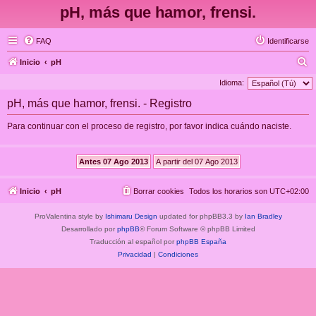
pH, más que hamor, frensi.
FAQ
Identificarse
B
Inicio
pH
u
Idioma:
s
pH, más que hamor, frensi. - Registro
c
Para continuar con el proceso de registro, por favor indica cuándo naciste.
a
r
Inicio
pH
Borrar cookies
Todos los horarios son
UTC+02:00
ProValentina style by
Ishimaru Design
updated for phpBB3.3 by
Ian Bradley
Desarrollado por
phpBB
® Forum Software © phpBB Limited
Traducción al español por
phpBB España
Privacidad
|
Condiciones