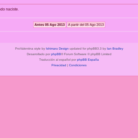
ndo naciste.
ProValentina style by
Ishimaru Design
updated for phpBB3.3 by
Ian Bradley
Desarrollado por
phpBB
® Forum Software © phpBB Limited
Traducción al español por
phpBB España
Privacidad
|
Condiciones