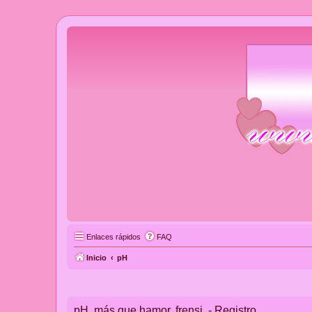
Enlaces rápidos
FAQ
Inicio
pH
pH, más que hamor, frensi. - Registro