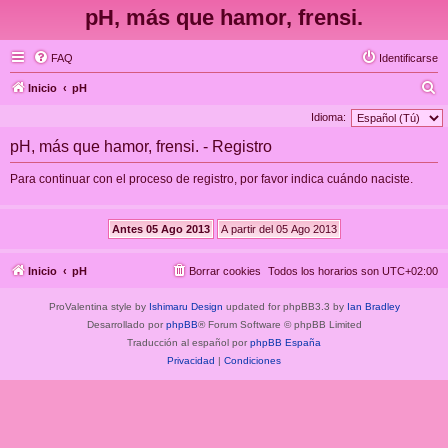
pH, más que hamor, frensi.
FAQ
Identificarse
B
Inicio
pH
u
Idioma:
s
pH, más que hamor, frensi. - Registro
c
Para continuar con el proceso de registro, por favor indica cuándo naciste.
a
r
Inicio
pH
Borrar cookies
Todos los horarios son
UTC+02:00
ProValentina style by
Ishimaru Design
updated for phpBB3.3 by
Ian Bradley
Desarrollado por
phpBB
® Forum Software © phpBB Limited
Traducción al español por
phpBB España
Privacidad
|
Condiciones