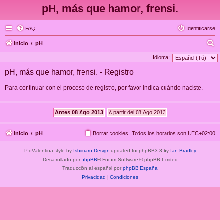
pH, más que hamor, frensi.
FAQ
Identificarse
B
Inicio
pH
u
Idioma:
s
pH, más que hamor, frensi. - Registro
c
Para continuar con el proceso de registro, por favor indica cuándo naciste.
a
r
Inicio
pH
Borrar cookies
Todos los horarios son
UTC+02:00
ProValentina style by
Ishimaru Design
updated for phpBB3.3 by
Ian Bradley
Desarrollado por
phpBB
® Forum Software © phpBB Limited
Traducción al español por
phpBB España
Privacidad
|
Condiciones